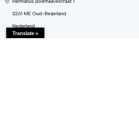
Hermanus Boerhaavestraat 1
3261 ME Oud-Beijerland
Nederland
Translate »
Volg ons
LinkedIn
Instagram
Facebook
privacy policy
cookiebeleid