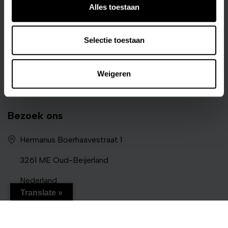
medicine
Alles toestaan
Selectie toestaan
Contact informatie
+31 186 286 000
Weigeren
info@tiofarma.nl
Bezoek ons
Hermanus Boerhaavestraat 1
3261 ME Oud-Beijerland
Nederland
Translate »
Volg ons